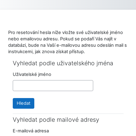
Přejít k hlavnímu obsahu
Pro resetování hesla níže vložte své uživatelské jméno
nebo emailovou adresu. Pokud se podaří Vás najít v
databázi, bude na Vaší e-mailovou adresu odeslán mail s
instrukcemi, jak znova získat přístup.
Vyhledat podle uživatelského jména
Vyhledat podle uživatelského jména
Uživatelské jméno
Vyhledat podle mailové adresy
Vyhledat podle mailové adresy
E-mailová adresa